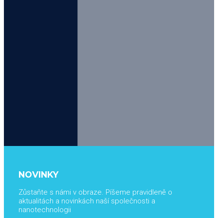
NOVINKY
Zůstaňte s námi v obraze. Píšeme pravidleně o
aktualitách a novinkách naší společnosti a
nanotechnologii