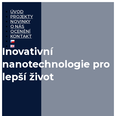
ÚVOD
PROJEKTY
NOVINKY
O NÁS
OCENĚNÍ
KONTAKT
Inovativní
nanotechnologie pro
lepší život