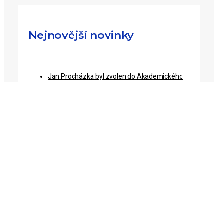
Nejnovější novinky
Jan Procházka byl zvolen do Akademického
sněmu AV ČR
15/6/2026
Ubraňte se virům a bakteriím!
12/12/2024
Český prezident staví most do Austrálie
29/11/2024
V4 a Zelená transformace – čištění vzduchu
jen s pomocí slunce
16/11/2024
Jak ochránit dlažbu před zašpiněním?
3/10/2024