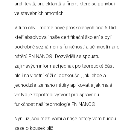
architektů, projektantů a firem, které se pohybují
ve stavebních hmotách.
V tuto chvíli máme nově proškolených cca 50 lidí,
kteří absolvovali naše certifikační školení a byli
podrobně seznámeni s funkčností a účinností nano
nátěrů FN NANO®. Dozvěděli se spoustu
zajímavých informací jednak po teoretické části
ale i na vlastní kůži si odzkoušeli, jak lehce a
jednoduše lze nano nátěry aplikovat a jak malá
vrstva je zapotřebí vytvořit pro správnou
funkčnost naší technologie FN NANO®.
Nyní už jsou mezi vámi a naše nátěry vám budou
zase o kousek blíž