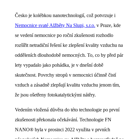
Česko je kolébkou nanotechnologií, což potvrzuje i
Nemocnice svaté Alžběty Na Slupi, s.r.o.
v Praze, kde
se vedení nemocnice po roční zkušenosti rozhodlo
rozšířit netradiční řešení ke zlepšení kvality vzduchu na
odděleních dlouhodobě nemocných. To, co by před pár
lety vypadalo jako pohádka, je v dnešní době
skutečnost. Povrchy stropů v nemocnici účinně čistí
vzduch a zásadně zlepšují kvalitu vzduchu jenom tím,
že jsou ošetřeny fotokatalytickými nátěry.
Vedením vložená důvěra do této technologie po první
zkušenosti překonala očekávání. Technologie
FN
NANO®
byla v prosinci 2022 využita v prvních