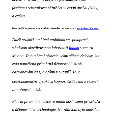
fasádami odstraňovat běžně 50 % oxidů dusíku (NOx)
a ozónu.
Detailnější informace se můžete dozvědět na stránkách
www.clearcities.org
Další praktická měření probíhala ve spolupráci
s italskou akreditovanou laboratoří
Indam
v centru
Milána.
Tato měření přinesla velmi slibné výsledky, kde
byla naměřena průměrná účinnost 39 % při
odstraňování NO
a ozónu z ovzduší. To je
x
bezkonkurenčně vysoká schopnost čistit centra velkých
zamořených měst.
Během prezentační akce se mohli hosté sami přesvědčit
o účinnosti této technologie.
Na zádi lodi bylo umístěno