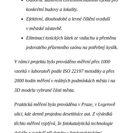
konkrétní budovy a lokality.
Efektivní, dlouhodobé a levné čištění ovzduší
v městské zástavbě.
Eliminaci toxických látek ze vzduchu a přeměnu
jedovatého přízemního ozónu na potřebný kyslík.
V rámci projektu bylo prováděno měření přes 1000
vzorků v laboratoři podle ISO 22197 metodiky a přes
2000 hodin měření v reálných podmínkách města i na
3D modelu vybrané části města.
Praktická měření byla prováděna v Praze, v Legerově
ulici, kde denně projedou desetitisíce aut. Z výsledků
těchto měření vyplývá, že fotokatalytická technologie
dokáže z ovzduší při dotyku s fotokatalytickými