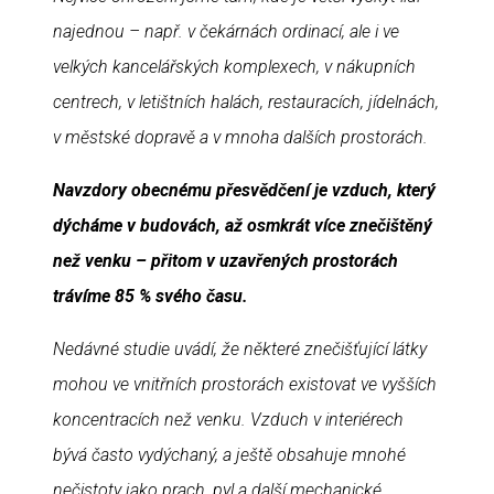
najednou – např. v čekárnách ordinací, ale i ve
velkých kancelářských komplexech, v nákupních
centrech, v letištních halách, restauracích, jídelnách,
v městské dopravě a v mnoha dalších prostorách.
Navzdory obecnému přesvědčení je vzduch, který
dýcháme v budovách, až osmkrát více znečištěný
než venku – přitom v uzavřených prostorách
trávíme 85 % svého času.
Nedávné studie uvádí, že některé znečišťující látky
mohou ve vnitřních prostorách existovat ve vyšších
koncentracích než venku.
Vzduch v interiérech
bývá často vydýchaný, a ještě obsahuje mnohé
nečistoty jako prach, pyl a další mechanické