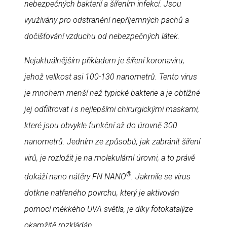
nebezpečných bakterií a šířením infekcí. Jsou
využívány pro odstranění nepříjemných pachů a
dočišťování vzduchu od nebezpečných látek.
Nejaktuálnějším příkladem je šíření koronaviru,
jehož velikost asi 100-130 nanometrů.
Tento virus
je mnohem menší než typické bakterie a je obtížné
jej odfiltrovat i s nejlepšími chirurgickými maskami,
které jsou obvykle funkční až do úrovně 300
nanometrů. Jedním ze způsobů, jak zabránit šíření
virů, je rozložit je na molekulární úrovni, a to právě
®
dokáží nano nátěry FN NANO
.
Jakmile se virus
dotkne natřeného povrchu, který je aktivován
pomocí měkkého UVA světla, je díky fotokatalýze
okamžitě rozkládán.