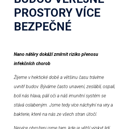
PROSTORY VÍCE
BEZPEČNÉ
Nano nátěry dokáží zmírnit riziko přenosu
infekčních chorob
Žijeme v hektické době a většinu času trávíme
uvnitř budov. Býváme často unavení, zesláblí, ospalí,
bolí nás hlava, pálí oči a náš imunitní systém se
stává oslabeným. Jsme tedy více náchylní na viry a
bakterie, které na nás ze všech stran útočí.
Nejvíce ohroženi jsme tam, kde je větší výskyt lidí