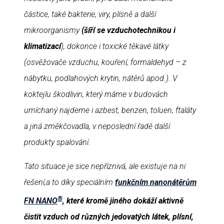
částice, také bakterie, viry, plísně a další
mikroorganismy
(šíří se vzduchotechnikou i
klimatizací
), dokonce i toxické těkavé látky
(osvěžovače vzduchu, kouření, formaldehyd – z
nábytku, podlahových krytin, nátěrů apod.). V
koktejlu škodlivin, který máme v budovách
umíchaný najdeme i azbest, benzen, toluen, ftaláty
a jiná změkčovadla, v neposlední řadě další
produkty spalování.
Tato situace je sice nepříznivá, ale existuje na ni
řešení,
a to díky speciálním
funkčním nanonátěrům
®
FN NANO
, které kromě jiného dokáží aktivně
čistit vzduch od různých jedovatých látek, plísní,