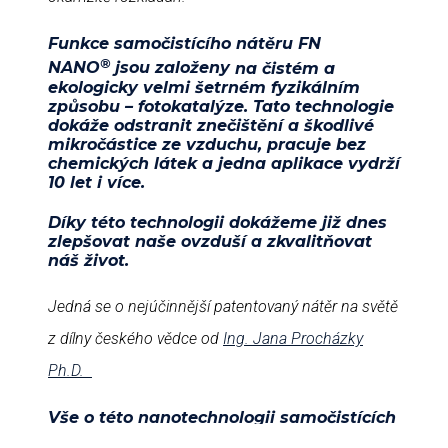
Funkce samočistícího nátěru
FN
®
NANO
jsou založeny
na čistém a
ekologicky velmi šetrném fyzikálním
způsobu – fotokatalýze
.
Tato technologie
dokáže odstranit znečištění a škodlivé
mikročástice ze vzduchu
, pracuje bez
chemických látek
a jedna aplikace vydrží
10 let i více.
Díky této technologii dokážeme již dnes
zlepšovat naše ovzduší a zkvalitňovat
náš život.
Jedná se o nejúčinnější patentovaný nátěr na světě
z dílny českého vědce od
Ing. Jana Procházky
Ph.D.
Vše o této nanotechnologii samočistících
nátěrů se dozvíte na
www.fn-nano.com