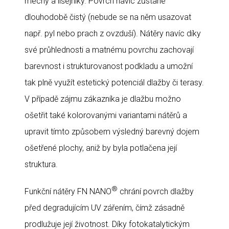
mechy a lišejníky. Povrch navíc zůstane
dlouhodobě čistý (nebude se na něm usazovat
např. pyl nebo prach z ovzduší). Nátěry navíc díky
své průhlednosti a matnému povrchu zachovají
barevnost i strukturovanost podkladu a umožní
tak plně využít estetický potenciál dlažby či terasy.
V případě zájmu zákazníka je dlažbu možno
ošetřit také kolorovanými variantami nátěrů a
upravit tímto způsobem výsledný barevný dojem
ošetřené plochy, aniž by byla potlačena její
struktura.
®
Funkční nátěry FN NANO
chrání povrch dlažby
před degradujícím UV zářením, čímž zásadně
prodlužuje její životnost. Díky fotokatalytickým