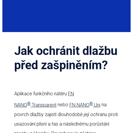
Jak ochránit dlažbu
před zašpiněním?
Aplikace funkčního nátěru
FN
®
®
NANO
Transparent
nebo
FN NANO
Uni
na
povrch dlažby zajistí dlouhodobě její ochranu proti
usazování plísní a řas a následnému porůstání