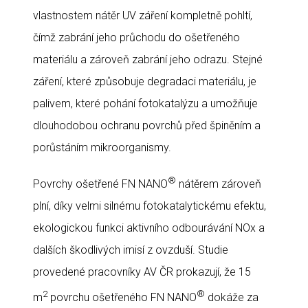
vlastnostem nátěr UV záření kompletně pohltí,
čímž zabrání jeho průchodu do ošetřeného
materiálu a zároveň zabrání jeho odrazu. Stejné
záření, které způsobuje degradaci materiálu, je
palivem, které pohání fotokatalýzu a umožňuje
dlouhodobou ochranu povrchů před špiněním a
porůstáním mikroorganismy.
®
Povrchy ošetřené FN NANO
nátěrem zároveň
plní, díky velmi silnému fotokatalytickému efektu,
ekologickou funkci aktivního odbourávání NOx a
dalších škodlivých imisí z ovzduší. Studie
provedené pracovníky AV ČR prokazují, že 15
2
®
m
povrchu ošetřeného FN NANO
dokáže za