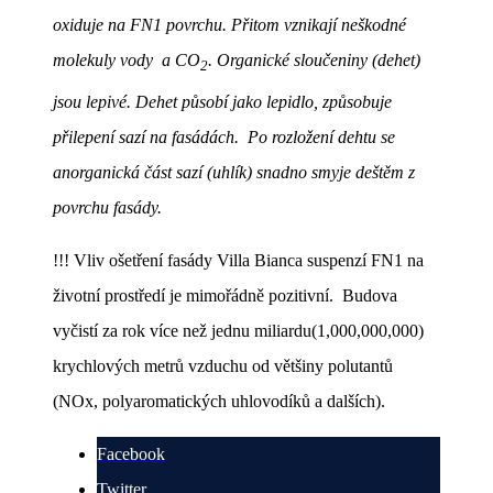
oxiduje na FN1 povrchu. Přitom vznikají neškodné
molekuly vody a CO
. Organické sloučeniny (dehet)
2
jsou lepivé. Dehet působí jako lepidlo, způsobuje
přilepení sazí na fasádách. Po rozložení dehtu se
anorganická část sazí (uhlík) snadno smyje deštěm z
povrchu fasády.
!!! Vliv ošetření fasády Villa Bianca suspenzí FN1 na
životní prostředí je mimořádně pozitivní. Budova
vyčistí za rok více než jednu miliardu(1,000,000,000)
krychlových metrů vzduchu od většiny polutantů
(NOx, polyaromatických uhlovodíků a dalších).
Facebook
Twitter