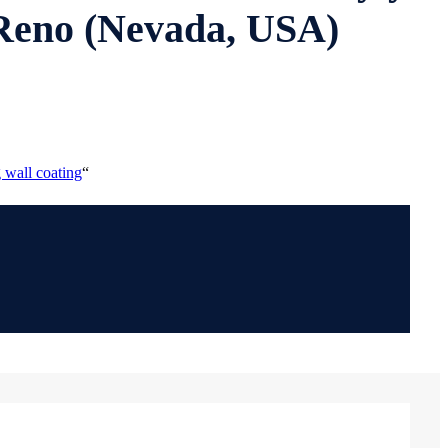
v Reno (Nevada, USA)
 wall coating
“