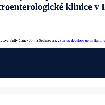
troenterologické klinice 
 zveřejnily článek Johna Seelmeyera: „
Startup develops germ-fighting