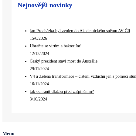
Nejnovější novinky
Jan Procházka byl zvolen do Akademického sněmu AV ČR
15/6/2026
Ubraňte se virům a bakteriím!
12/12/2024
Český prezident staví most do Austrálie
29/11/2024
V4 a Zelená transformace – čištění vzduchu jen s pomocí slu
16/11/2024
Jak ochránit dlažbu před zašpiněním?
3/10/2024
Menu