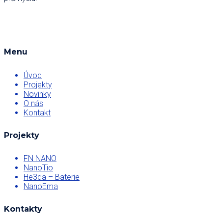
Menu
Úvod
Projekty
Novinky
O nás
Kontakt
Projekty
FN NANO
NanoTio
He3da – Baterie
NanoEma
Kontakty