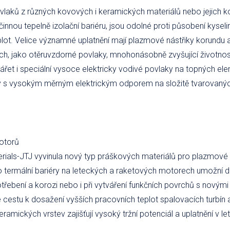
laků z různých kovových i keramických materiálů nebo jejich k
innou tepelně izolační bariéru, jsou odolné proti působení kyseli
lot. Velice významné uplatnění mají plazmové nástřiky korundu a 
tech, jako otěruvzdorné povlaky, mnohonásobně zvyšující životn
vářet i speciální vysoce elektricky vodivé povlaky na topných e
y s vysokým měrným elektrickým odporem na složitě tvarovanýc
motorů
rials-JTJ vyvinula nový typ práškových materiálů pro plazmové ná
o termální bariéry na leteckých a raketových motorech umožní 
řebení a korozi nebo i při vytváření funkčních povrchů s novými
e cestu k dosažení vyšších pracovních teplot spalovacích turbín a
eramických vrstev zajišťují vysoký tržní potenciál a uplatnění 