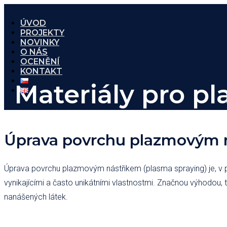
ÚVOD
PROJEKTY
NOVINKY
O NÁS
OCENĚNÍ
KONTAKT
Materiály pro p
Úprava povrchu plazmovým n
Úprava povrchu plazmovým nástřikem (plasma spraying) je, v por
vynikajícími a často unikátními vlastnostmi. Značnou výhodou,
nanášených látek.