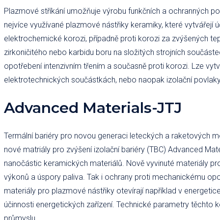
Plazmové stříkání umožňuje výrobu funkčních a ochranných pov
nejvíce využívané plazmové nástřiky keramiky, které vytvářejí úč
elektrochemické korozi, případně proti korozi za zvýšených tep
zirkoničitého nebo karbidu boru na složitých strojních součás
opotřebení intenzivním třením a současně proti korozi. Lze vyt
elektrotechnických součástkách, nebo naopak izolační povlak
Advanced Materials-JTJ
Termální bariéry pro novou generaci leteckých a raketových 
nové matriály pro zvýšení izolační bariéry (TBC) Advanced Mate
nanočástic keramických materiálů. Nově vyvinuté materiály pr
výkonů a úspory paliva. Tak i ochrany proti mechanickému opot
materiály pro plazmové nástřiky otevírají například v energetic
účinnosti energetických zařízení. Technické parametry těchto k
průmyslu.