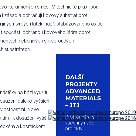
ovo-keramických směsí. V technické praxi jsou
n i zásad a ochraňují kovový substrát proti
jiných tvrdých látek, např. stabilizovaného oxidu
ost součásti ochranou kovového jádra oproti
lementech nebo jiných silnoproudých
h substrátech.
DALŠÍ
PROJEKTY
ADVANCED
střiky na bázi využití
MATERIALS
dosažení daleko vyšších
– JTJ
 vlastnostmi. Nové
Prohlédněte si
 tím i k dosažení vyšší
všechny naše
v leteckém a kosmickém
projekty.