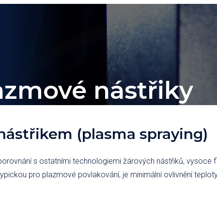
lazmové nástřiky
ástřikem (plasma spraying)
ovnání s ostatními technologiemi žárových nástřiků, vysoce flex
 typickou pro plazmové povlakování, je minimální ovlivnění teplo