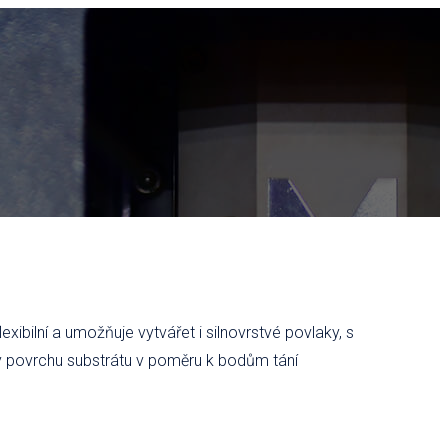
ibilní a umožňuje vytvářet i silnovrstvé povlaky, s
ty povrchu substrátu v poměru k bodům tání