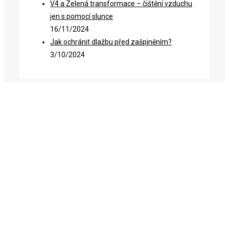
V4 a Zelená transformace – čištění vzduchu
jen s pomocí slunce
16/11/2024
Jak ochránit dlažbu před zašpiněním?
3/10/2024
Menu
Úvod
Projekty
Novinky
O nás
Kontakt
Projekty
FN NANO