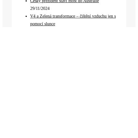
Český prezident staví most do Austrálie
29/11/2024
V4 a Zelená transformace – čištění vzduchu jen s
pomocí slunce
16/11/2024
Jak ochránit dlažbu před zašpiněním?
3/10/2024
Menu
Úvod
Projekty
Novinky
O nás
Kontakt
Projekty