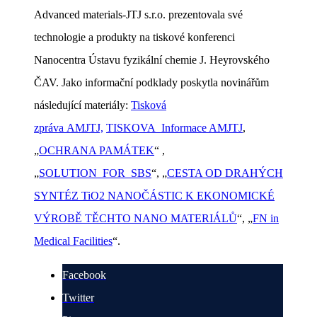
Advanced materials-JTJ s.r.o. prezentovala své
technologie a produkty na tiskové konferenci
Nanocentra Ústavu fyzikální chemie J. Heyrovského
ČAV. Jako informační podklady poskytla novinářům
následující materiály:
Tisková
zpráva AMJTJ,
TISKOVA_Informace AMJTJ
,
„
OCHRANA PAMÁTEK
“ ,
„
SOLUTION_FOR_SBS
“, „
CESTA OD DRAHÝCH
SYNTÉZ TiO2 NANOČÁSTIC K EKONOMICKÉ
VÝROBĚ TĚCHTO NANO MATERIÁLŮ
“, „
FN in
Medical Facilities
“.
Facebook
Twitter