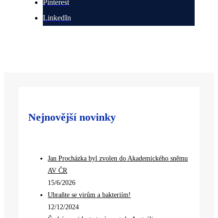
Pinterest
LinkedIn
Nejnovější novinky
Jan Procházka byl zvolen do Akademického sněmu
AV ČR
15/6/2026
Ubraňte se virům a bakteriím!
12/12/2024