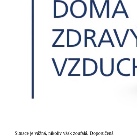
Situace je vážná, nikoliv však zoufalá. Doporučená