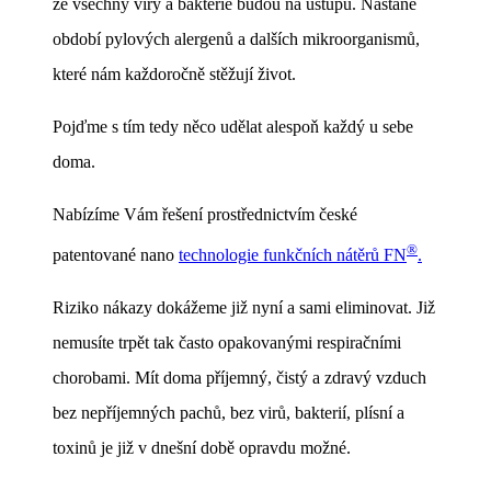
že všechny viry a bakterie budou na ústupu. Nastane
období pylových alergenů a dalších mikroorganismů,
které nám každoročně stěžují život.
Pojďme s tím tedy něco udělat alespoň každý u sebe
doma.
Nabízíme Vám řešení prostřednictvím české
®
patentované nano
technologie funkčních nátěrů FN
.
Riziko nákazy dokážeme již nyní a sami eliminovat. Již
nemusíte trpět tak často opakovanými respiračními
chorobami. Mít doma příjemný, čistý a zdravý vzduch
bez nepříjemných pachů, bez virů, bakterií, plísní a
toxinů je již v dnešní době opravdu možné.