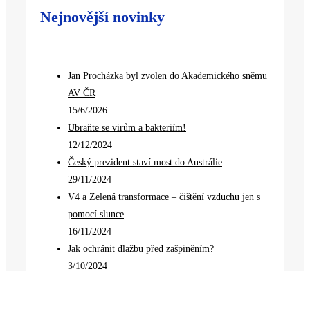
Nejnovější novinky
Jan Procházka byl zvolen do Akademického sněmu
AV ČR
15/6/2026
Ubraňte se virům a bakteriím!
12/12/2024
Český prezident staví most do Austrálie
29/11/2024
V4 a Zelená transformace – čištění vzduchu jen s
pomocí slunce
16/11/2024
Jak ochránit dlažbu před zašpiněním?
3/10/2024