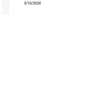
3/10/2024
Menu
Úvod
Projekty
Novinky
O nás
Kontakt
Projekty
FN NANO
NanoTio
He3da – Baterie
NanoEma
Kontakty