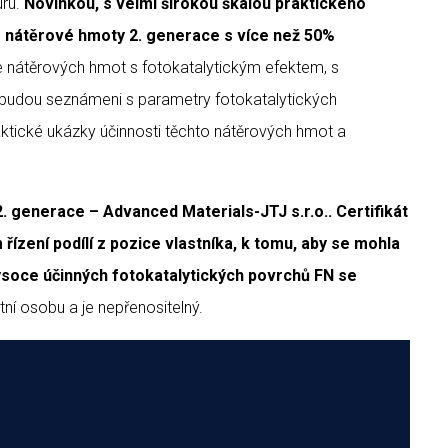
uru.
Novinkou, s velmi širokou škálou praktického
é nátěrové hmoty 2. generace s více než 50%
e nátěrových hmot s fotokatalytickým efektem, s
ě budou seznámeni s parametry fotokatalytických
ktické ukázky účinnosti těchto nátěrových hmot a
. generace – Advanced Materials-JTJ s.r.o.. Certifikát
ízení podílí z pozice vlastníka, k tomu, aby se mohla
ysoce účinných fotokatalytických povrchů FN se
tní osobu a je nepřenositelný.