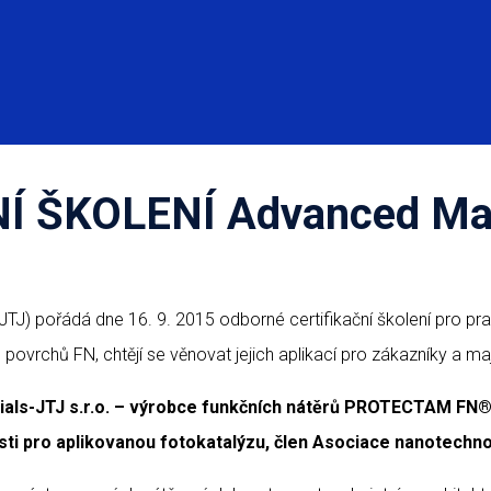
Í ŠKOLENÍ Advanced Mat
TJ) pořádá dne 16. 9. 2015 odborné certifikační školení pro prac
 povrchů FN, chtějí se věnovat jejich aplikací pro zákazníky a 
ials-JTJ s.r.o. – výrobce funkčních nátěrů PROTECTAM FN
®
osti pro aplikovanou fotokatalýzu, člen Asociace nanotechn