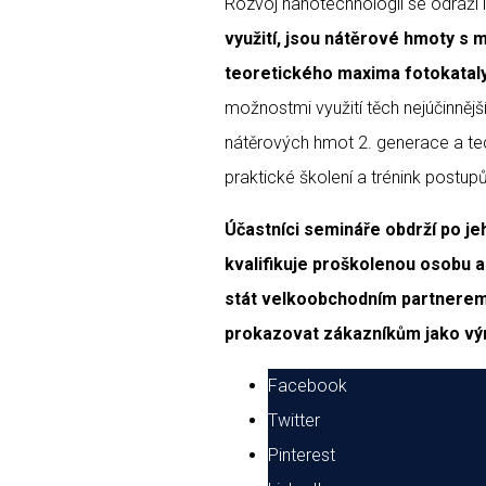
Rozvoj nanotechnologií se odráží 
využití, jsou nátěrové hmoty s
teoretického maxima fotokatalyt
možnostmi využití těch nejúčinněj
nátěrových hmot 2. generace a tec
praktické školení a trénink postupů
Účastníci semináře obdrží po je
kvalifikuje proškolenou osobu a
stát velkoobchodním partnerem 
prokazovat zákazníkům jako vý
Facebook
Twitter
Pinterest