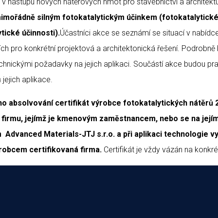
i v nástupu nových nátěrových hmot pro stavebnictví a architekt
 mimořádně silným fotokatalytickým účinkem (fotokatalytick
ické účinnosti).
Účastníci akce se seznámí se situací v nabídc
ších pro konkrétní projektová a architektonická řešení. Podrobn
hnickými požadavky na jejich aplikaci. Součástí akce budou pra
 jejich aplikace.
ho absolvování certifikát výrobce fotokatalytických nátěrů 2
 firmu, jejímž je kmenovým zaměstnancem, nebo se na jejím ř
Advanced Materials-JTJ s.r.o. a při aplikaci technologie v
robcem certifikovaná firma.
Certifikát je vždy vázán na konkré