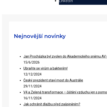
LinkedIn
Nejnovější novinky
Jan Procházka byl zvolen do Akademického sněmu AV
15/6/2026
Ubraňte se virům a bakteriím!
12/12/2024
Český prezident staví most do Austrálie
29/11/2024
V4 a Zelená transformace – čištění vzduchu jen s pomo
16/11/2024
Jak ochránit dlažbu před zašpiněním?