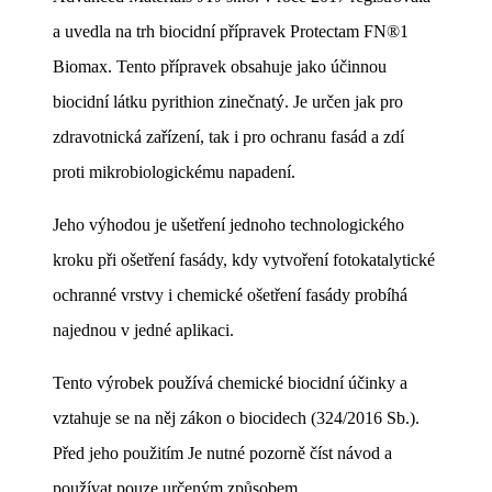
a uvedla na trh biocidní přípravek Protectam FN®1
Biomax. Tento přípravek obsahuje jako účinnou
biocidní látku pyrithion zinečnatý. Je určen jak pro
zdravotnická zařízení, tak i pro ochranu fasád a zdí
proti mikrobiologickému napadení.
Jeho výhodou je ušetření jednoho technologického
kroku při ošetření fasády, kdy vytvoření fotokatalytické
ochranné vrstvy i chemické ošetření fasády probíhá
najednou v jedné aplikaci.
Tento výrobek používá chemické biocidní účinky a
vztahuje se na něj zákon o biocidech (324/2016 Sb.).
Před jeho použitím Je nutné pozorně číst návod a
používat pouze určeným způsobem.